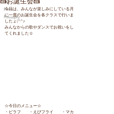
🍰お誕生会🍰
Lists
今日は、みんなが楽しみにしている月
Events
に一度のお誕生会を各クラスで行いま
Philosophy
したょ(^^♪
みんなからの歌やダンスでお祝いをし
てくれました☺
☆今日のメニュー☆
・ピラフ　　・えびフライ　　・マカ