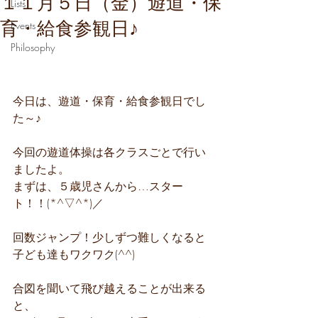
１１月５日（金）遊道・保
Lists
育・給食参観日♪
Events
Philosophy
今日は、遊道・保育・給食参観日でし
た～♪
今回の遊道体操は各クラスごとで行い
ましたよ。
まずは、５歳児さんから…スター
ト！！(*^▽^*)／
回数ジャンプ！少しずつ難しくなると
子ども達もワクワク(^^)
合図を聞いて飛び越えることが出来る
と、