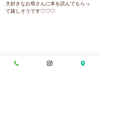
大好きなお母さんに本を読んでもらっ
て嬉しそうです♡♡♡
七五三の袋作りも一緒に作れてよかっ
たね♡(#^^#)にっこにこです！