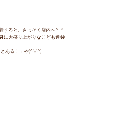
着すると、さっそく店内へ^_^
身に大盛り上がりなこども達😁
とある！」や(^▽^)