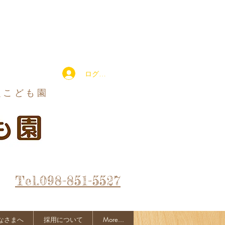
ログイン
定こども園
Tel.098-851-5527
なさまへ
採用について
More...