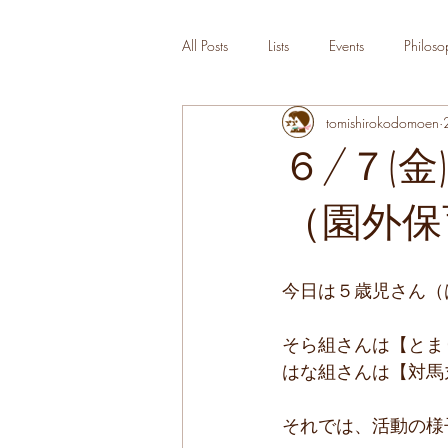
All Posts
Lists
Events
Philoso
tomishirokodomoen
６/７(
（園外保
今日は５歳児さん（は
そら組さんは【とま
はな組さんは【対馬
それでは、活動の様