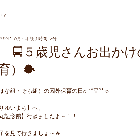
phy
2024年6月7日
読了時間: 2分
金) 🚍５歳児さんお出か
育）🐡
な組・そら組）の園外保育の日o(*°▽°*)o
りゆいまち】へ、
丸記念館】行きましたよ～！！
子を見て行きましょ～🔥