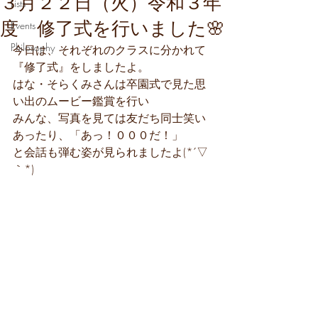
３月２２日（火）令和３年
Lists
度 修了式を行いました🌸
Events
Philosophy
今日は、それぞれのクラスに分かれて
『修了式』をしましたよ。
はな・そらくみさんは卒園式で見た思
い出のムービー鑑賞を行い
みんな、写真を見ては友だち同士笑い
あったり、「あっ！０００だ！」
と会話も弾む姿が見られましたよ(*´▽
｀*)