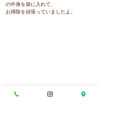
の中身を袋に入れて、
お掃除を頑張っていましたよ。
最後に集合写真！！ハイ❤チーズ★
最高の笑顔です(*´▽｀*)