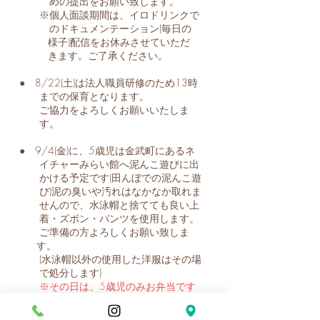
めの提出をお願い致します。
※個人面談期間は、イロドリンクで
のドキュメンテーション(毎日の
様子)配信をお休みさせていただ
きます。ご了承ください。
● 8/22(土)は法人職員研修のため13時
までの保育となります。
ご協力をよろしくお願いいたしま
す。
● 9/4(金)に、5歳児は金武町にあるネ
イチャーみらい館へ泥んこ遊びに出
かける予定です(田んぼでの泥んこ遊
び)泥の臭いや汚れはなかなか取れま
せんので、水泳帽と捨てても良い上
着・ズボン・パンツを使用します。
ご準備の方よろしくお願い致しま
す。
(水泳帽以外の使用した洋服はその場
で処分します)
※その日は、5歳児のみお弁当です
9月の5歳児祖父母のお招き会は、