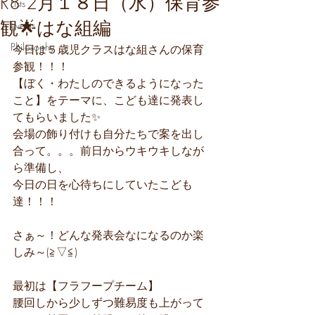
R8 2月１８日（水）保育参
Lists
観🌟はな組編
Events
Philosophy
今日は５歳児クラスはな組さんの保育
参観！！！
【ぼく・わたしのできるようになった
こと】をテーマに、こども達に発表し
てもらいました✨
会場の飾り付けも自分たちで案を出し
合って。。。前日からウキウキしなが
ら準備し、
今日の日を心待ちにしていたこども
達！！！
さぁ～！どんな発表会なになるのか楽
しみ～(≧▽≦)
最初は【フラフープチーム】
腰回しから少しずつ難易度も上がって