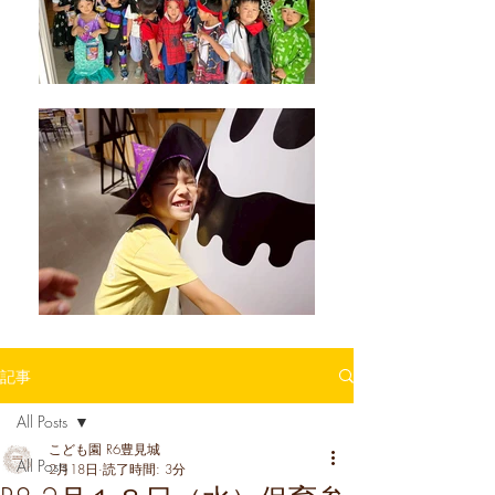
記事
All Posts
こども園 R6豊見城
All Posts
2月18日
読了時間: 3分