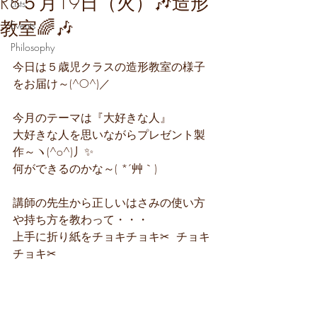
R8５月19日（火）🎶造形
Lists
教室🌈🎶
Events
Philosophy
今日は５歳児クラスの造形教室の様子
をお届け～(^O^)／
今月のテーマは『大好きな人』
大好きな人を思いながらプレゼント製
作～ヽ(^o^)丿✨
何ができるのかな～( *´艸｀)
講師の先生から正しいはさみの使い方
や持ち方を教わって・・・
上手に折り紙をチョキチョキ✂  チョキ
チョキ✂