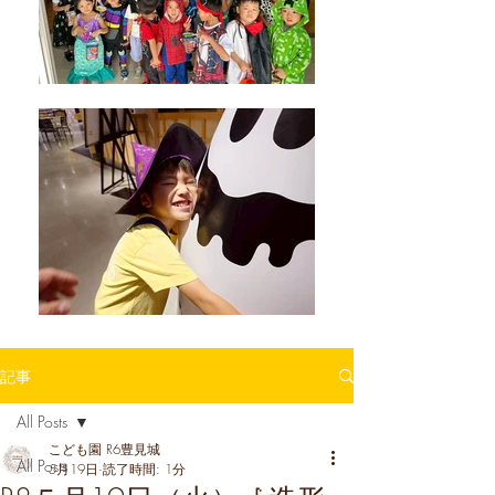
記事
All Posts
こども園 R6豊見城
All Posts
5月19日
読了時間: 1分