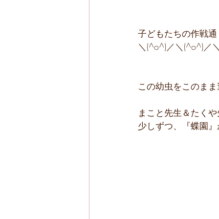
子どもたちの作戦通
＼(^o^)／＼(^o^)／＼
この幼虫をこのまま
まこと先生＆たくや
少しずつ、『蝶園』