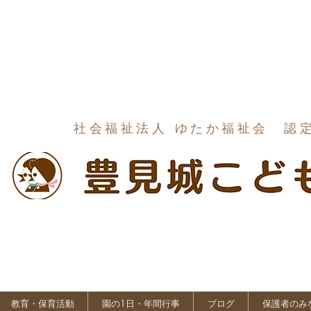
社会福祉法人 ゆたか福祉会 認
教育・保育活動
園の1日・年間行事
ブログ
保護者のみ