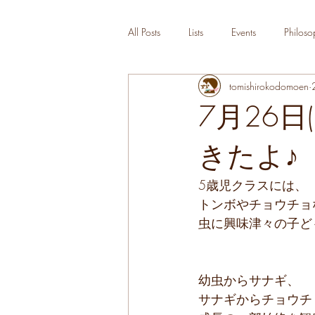
All Posts
Lists
Events
Philoso
tomishirokodomoen
7月26
きたよ♪
5歳児クラスには、
トンボやチョウチョ
虫に興味津々の子ど
幼虫からサナギ、
サナギからチョウチ