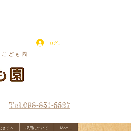
ログイン
定こども園
Tel.098-851-5527
なさまへ
採用について
More...