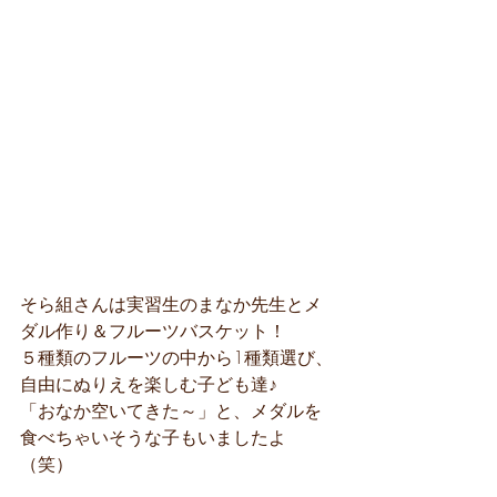
そら組さんは実習生のまなか先生とメ
ダル作り＆フルーツバスケット！
５種類のフルーツの中から1種類選び、
自由にぬりえを楽しむ子ども達♪
「おなか空いてきた～」と、メダルを
食べちゃいそうな子もいましたよ
（笑）