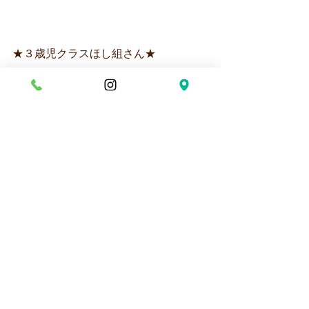
★３歳児クラスほし組さん★
★４歳児クラスつき組さん★