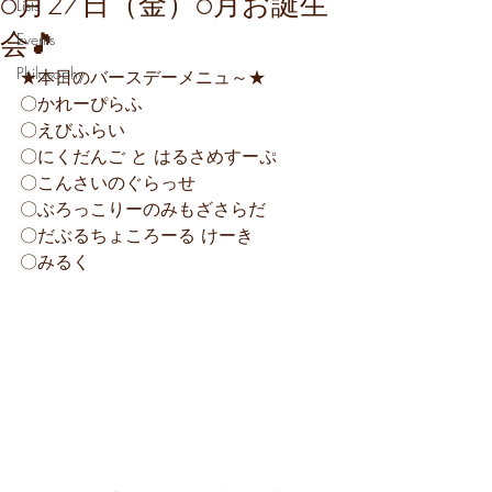
6月27日（金）6月お誕生
Lists
会🎵
Events
Philosophy
★本日のバースデーメニュ～★
〇かれーぴらふ
〇えびふらい
〇にくだんご と はるさめすーぷ
〇こんさいのぐらっせ
〇ぶろっこりーのみもざさらだ
〇だぶるちょころーる けーき
〇みるく