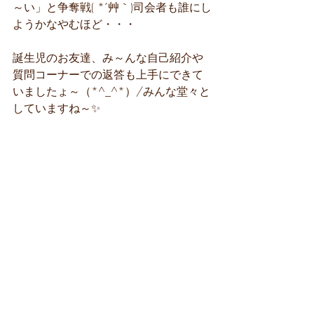
～い」と争奪戦( *´艸｀)司会者も誰にし
ようかなやむほど・・・
誕生児のお友達、み～んな自己紹介や
質問コーナーでの返答も上手にできて
いましたょ～（*^_^*）/みんな堂々と
していますね～✨