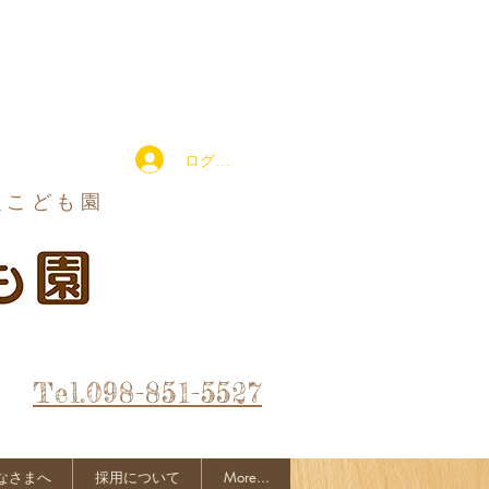
ログイン
定こども園
Tel.098-851-5527
なさまへ
採用について
More...