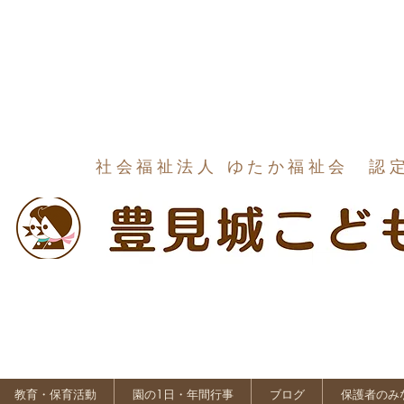
社会福祉法人 ゆたか福祉会 認
教育・保育活動
園の1日・年間行事
ブログ
保護者のみ