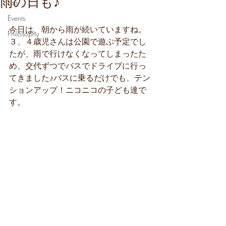
雨の日も♪
Lists
Events
今日は、朝から雨が続いていますね。
Philosophy
３、４歳児さんは公園で遊ぶ予定でし
たが、雨で行けなくなってしまったた
め、交代ずつでバスでドライブに行っ
てきました♪バスに乗るだけでも、テン
ションアップ！ニコニコの子ども達で
す。