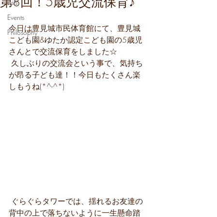
第8回！5歳児交流保育♪
Lists
Events
今日は豊見城市民体育館にて、豊見城
Philosophy
こども園&ゆたか認定こども園の5歳児
さんとで交流保育をしました☆
 久しぶりの交流会という事で、気持ち
が昂る子ども達！！今日もたくさん楽
しもうね(*^-^*)
 ぐらぐらタワーでは、揺れるお友達の
背中の上で落ちないように一生懸命踏