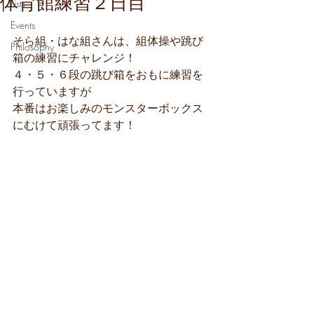
体育館練習２日目
Lists
Events
そら組・はな組さんは、組体操や跳び
Philosophy
箱の練習にチャレンジ！
４・５・６段の跳び箱をおもに練習を
行っていますが
本番はお楽しみのモンスターボックス
にむけて頑張ってます！