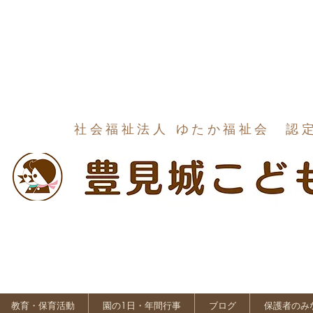
社会福祉法人 ゆたか福祉会 認
教育・保育活動
園の1日・年間行事
ブログ
保護者のみ