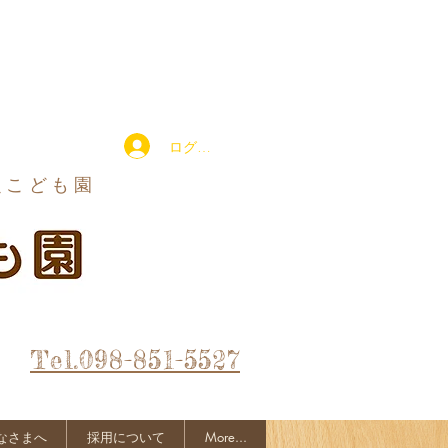
ログイン
定こども園
Tel.098-851-5527
なさまへ
採用について
More...