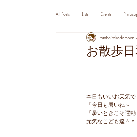
All Posts
Lists
Events
Philoso
tomishirokodomoen
お散歩日
本日もいいお天気で
「今日も暑いね～！
「暑いときこそ運動
元気なこども達＾＾