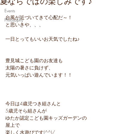
夏ならではの楽しみです♪
Lists
Events
台風が近づいてきて心配だ～！
Philosophy
と思いきや、、、
一日とってもいいお天気でしたね♪
豊見城こども園のお友達も
太陽の暑さに負けず、
元気いっぱい遊んでいます！！
今日は4歳児つき組さんと
5歳児そら組さんが
ゆたか認定こども園キッズガーデンの
屋上で
楽しく水遊びです(^^)/