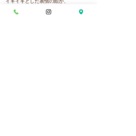
イキイキとした表情の絵が、
さすが5歳児さんですね♪
3歳児ほし組さんも
今日は製作活動をしました！
クレヨンでぐるぐる描きをした
丸い画用紙の上に