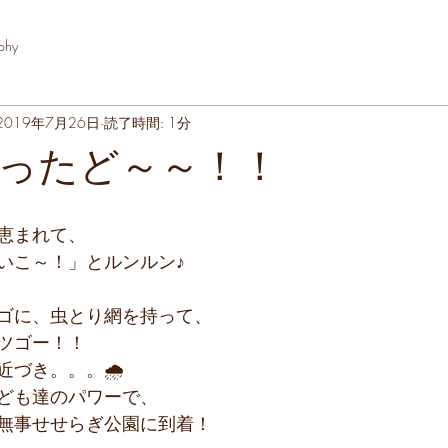
phy
2019年7月26日
読了時間: 1分
とったど～～！！
恵まれて、
いこ～！」とルンルン♪
ゴに、虫とり網を持って、
ツゴー！！
近づき。。。🌧
ども達のパワーで、
無事せせらぎ公園に到着！