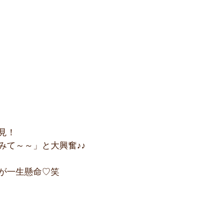
見！
みて～～」と大興奮♪♪
が一生懸命♡笑