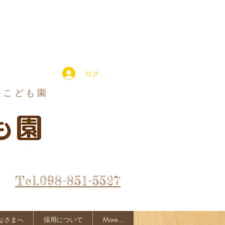
ログイン
定こども園
Tel.098-851-5527
なさまへ
採用について
More...