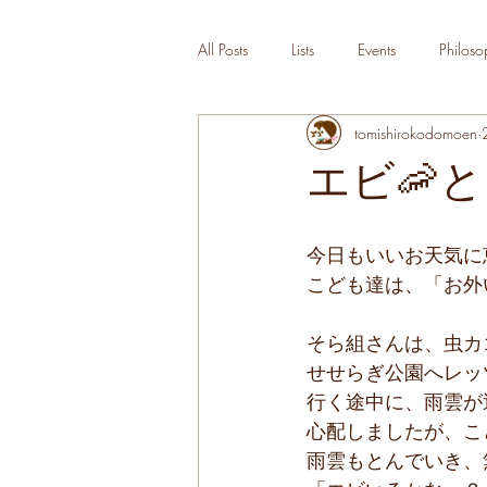
All Posts
Lists
Events
Philoso
tomishirokodomoen
エビ🦐
今日もいいお天気に
こども達は、「お外
そら組さんは、虫カ
せせらぎ公園へレッ
行く途中に、雨雲が
心配しましたが、こ
雨雲もとんでいき、