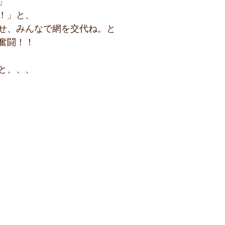
」
！」と、
せ、みんなで網を交代ね。と
奮闘！！
と、、、