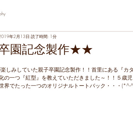
phy
2019年2月13日
読了時間: 1分
卒園記念製作★★
化の一つ『紅型』を教えていただきました～！！５歳児
界でたった一つのオリジナルトートバック・・・(*^-^