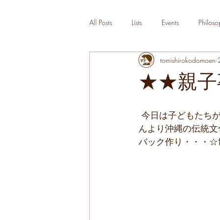
All Posts
Lists
Events
Philoso
tomishirokodomoen
★★親子
 今日は子どもたちが楽しみしていた親子卒園記念製作！！首里にある『カタチキ』工房さ
んより沖縄の伝統文
バック作り・・・☆世