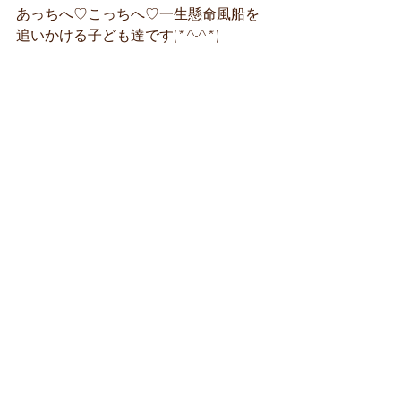
あっちへ♡こっちへ♡一生懸命風船を
追いかける子ども達です(*^-^*)