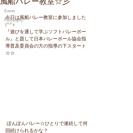
風船バレー教室☆彡
Lists
Events
今日は風船バレー教室に参加しました
Philosophy
(^^♪
『遊びを通して学ぶソフトバレーボー
ル』と題して日本バレーボール協会指
導普及委員会の方の指導の下スタート
☆☆
 ぽんぽんバレー☆ひとりで連続して何
回続けられるかな？