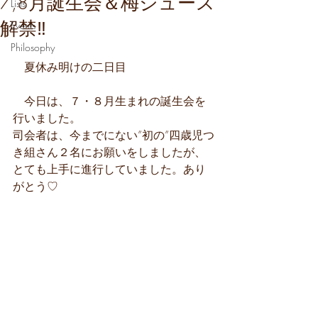
7,8月誕生会＆梅ジュース
Lists
解禁‼
Events
Philosophy
　夏休み明けの二日目
　今日は、７・８月生まれの誕生会を
行いました。
司会者は、今までにない”初の”四歳児つ
き組さん２名にお願いをしましたが、
とても上手に進行していました。あり
がとう♡