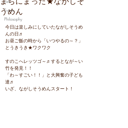
まちにまった★ながしそ
Lists
うめん
Events
Philosophy
今日は楽しみにしていたながしそうめ
んの日♬
お昼ご飯の時から「いつやるの～？」
とうきうき★ワクワク
すのこへレッツゴ～♬するとなが～い
竹を発見！！
「わ～すごい！！」と大興奮の子ども
達♬
いざ、ながしそうめんスタート！