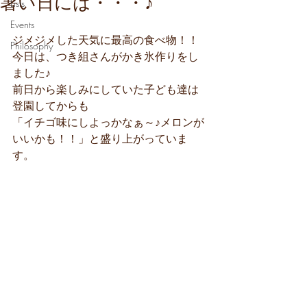
暑い日には・・・♪
Lists
Events
ジメジメした天気に最高の食べ物！！
Philosophy
今日は、つき組さんがかき氷作りをし
ました♪
前日から楽しみにしていた子ども達は
登園してからも
「イチゴ味にしよっかなぁ～♪メロンが
いいかも！！」と盛り上がっていま
す。