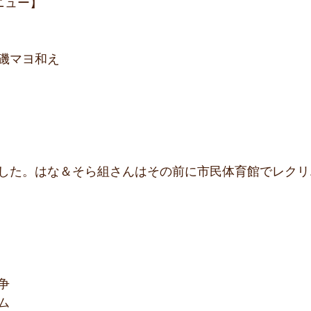
ニュー】
磯マヨ和え
した。はな＆そら組さんはその前に市民体育館でレクリ
争
ム