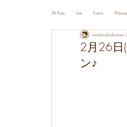
All Posts
Lists
Events
Philoso
tomishirokodomoen
2月26
ン♪