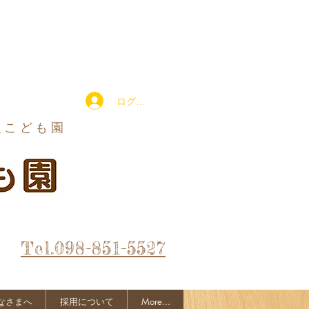
ログイン
定こども園
Tel.098-851-5527
なさまへ
採用について
More...