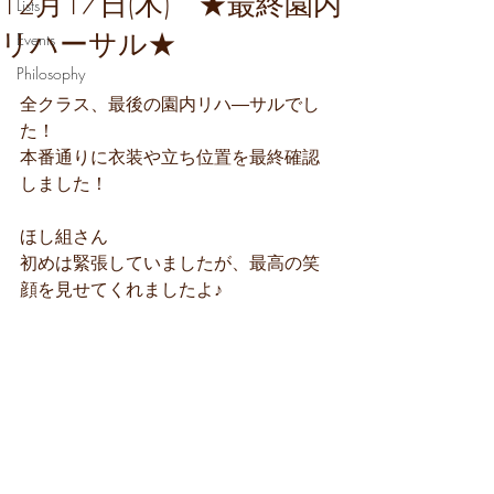
12月17日(木) ★最終園内
Lists
リハーサル★
Events
Philosophy
全クラス、最後の園内リハ―サルでし
た！
本番通りに衣装や立ち位置を最終確認
しました！
ほし組さん
初めは緊張していましたが、最高の笑
顔を見せてくれましたよ♪