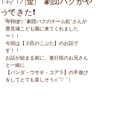
11/17(金) 劇団バクがや
Lists
ってきた❗
Events
Philosophy
今日は、”劇団バクのチーム虹”さんが
豊見城こども園に来てくれました
ー！！
今回は【３匹のこぶた】のお話で
す！！
お話が始まる前に、進行役のお兄さん
と一緒に
【パンダ・ウサギ・コアラ】の手遊び
をしてとても楽しそう♪(´▽｀)