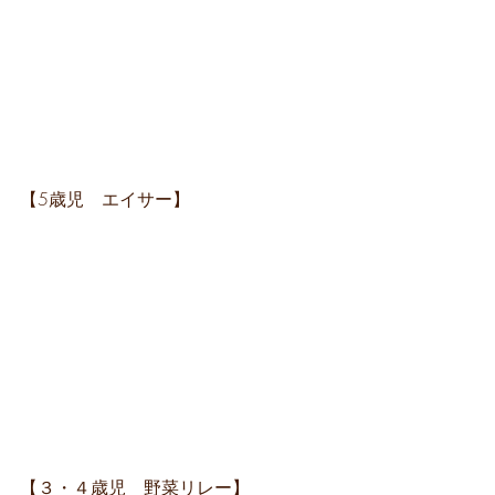
【5歳児　エイサー】
【３・４歳児　野菜リレー】