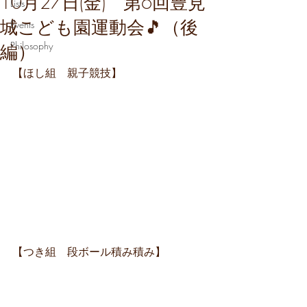
10月27日(金) 第6回豊見
Lists
城こども園運動会🎵（後
Events
Philosophy
編）
【ほし組　親子競技】
【つき組　段ボール積み積み】