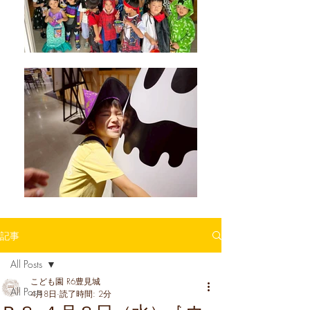
記事
All Posts
こども園 R6豊見城
All Posts
4月8日
読了時間: 2分