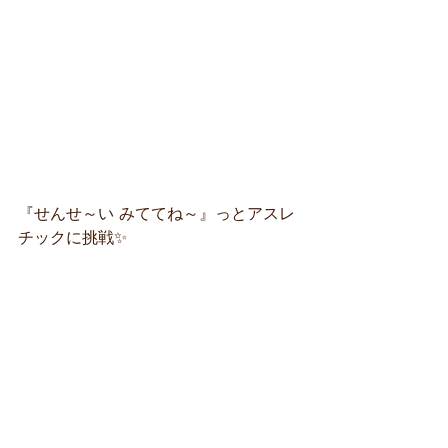
『せんせ～い みててね～』っとアスレ
チックに挑戦✨