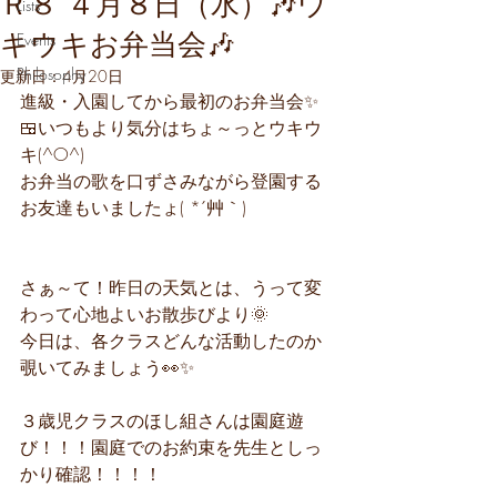
Ｒ８ ４月８日（水）🎶ウ
Lists
キウキお弁当会🎶
Events
Philosophy
更新日：
4月20日
進級・入園してから最初のお弁当会✨
🍱いつもより気分はちょ～っとウキウ
キ(^O^)
お弁当の歌を口ずさみながら登園する
お友達もいましたょ( *´艸｀)
さぁ～て！昨日の天気とは、うって変
わって心地よいお散歩びより🌞
今日は、各クラスどんな活動したのか
覗いてみましょう👀✨
３歳児クラスのほし組さんは園庭遊
び！！！園庭でのお約束を先生としっ
かり確認！！！！