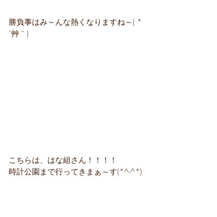
勝負事はみ～んな熱くなりますね～( *
´艸｀)　
こちらは、はな組さん！！！！
時計公園まで行ってきまぁ～す(*^-^*)