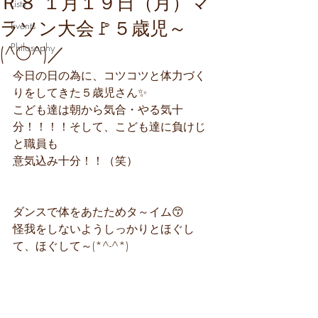
Ｒ８ １月１９日（月）マ
Lists
ラソン大会🚩５歳児～
Events
Philosophy
(^O^)／
今日の日の為に、コツコツと体力づく
りをしてきた５歳児さん✨
こども達は朝から気合・やる気十
分！！！！そして、こども達に負けじ
と職員も
意気込み十分！！（笑）
ダンスで体をあたためタ～イム😙
怪我をしないようしっかりとほぐし
て、ほぐして～(*^-^*)