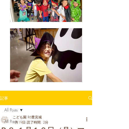
記事
All Posts
こども園 R6豊見城
All Posts
1月19日
読了時間: 2分