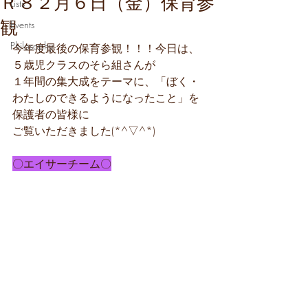
Ｒ８２月６日（金）保育参
Lists
観
Events
Philosophy
今年度最後の保育参観！！！今日は、
５歳児クラスのそら組さんが
１年間の集大成をテーマに、「ぼく・
わたしのできるようになったこと」を
保護者の皆様に
ご覧いただきました(*^▽^*)
〇エイサーチーム〇