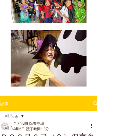
記事
All Posts
こども園 R6豊見城
All Posts
2月6日
読了時間: 2分