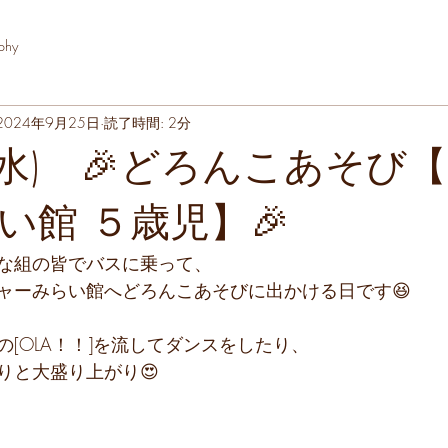
phy
2024年9月25日
読了時間: 2分
(水) 🎉どろんこあそび
い館 ５歳児】🎉
な組の皆でバスに乗って、
ャーみらい館へどろんこあそびに出かける日です😆
[OLA！！]を流してダンスをしたり、
りと大盛り上がり😍