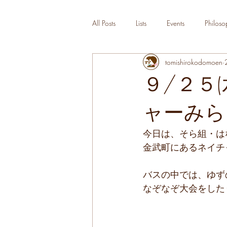
All Posts
Lists
Events
Philoso
tomishirokodomoen
９/２５
ャーみら
今日は、そら組・は
金武町にあるネイチ
バスの中では、ゆずの
なぞなぞ大会をした