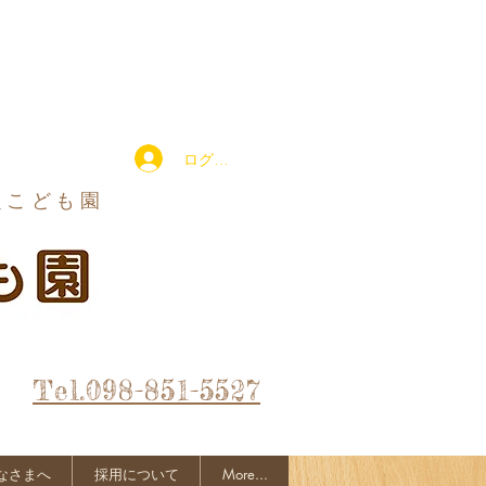
ログイン
定こども園
Tel.098-851-5527
なさまへ
採用について
More...