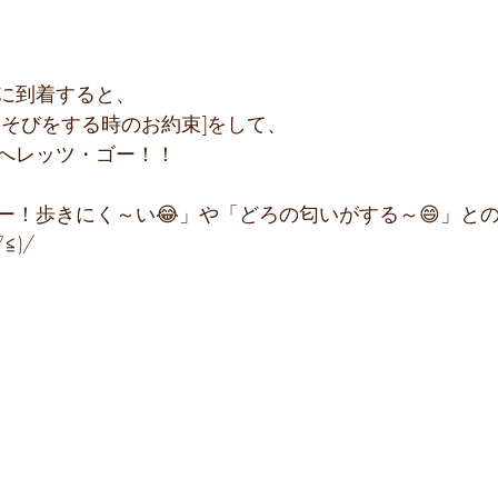
に到着すると、
あそびをする時のお約束]をして、
へレッツ・ゴー！！
ー！歩きにく～い😂」や「どろの匂いがする～😄」と
≦)/