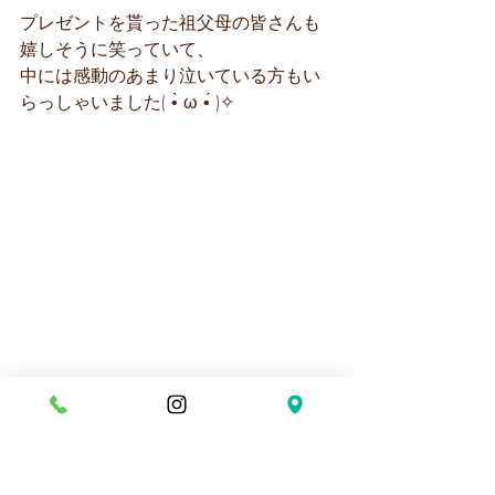
プレゼントを貰った祖父母の皆さんも
嬉しそうに笑っていて、
中には感動のあまり泣いている方もい
らっしゃいました( •̀ ω •́ )✧
プレゼント贈呈の後は、担任の先生た
ちが「花城」を
踊ってくれて、とてもかっこよかった
です✨