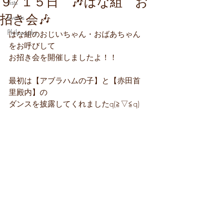
９/１５日 🎶はな組 お
Lists
招き会🎶
Events
Philosophy
はな組のおじいちゃん・おばあちゃん
をお呼びして
お招き会を開催しましたよ！！
最初は【アブラハムの子】と【赤田首
里殿内】の
ダンスを披露してくれましたq(≧▽≦q)