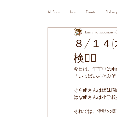
All Posts
Lists
Events
Philoso
tomishirokodomoen
８/１４
検🚶‍♂️
今日は、午前中は雨
「いっぱいあそぶぞ
そら組さんは姉妹園
はな組さんは小学校探
それでは、活動の様