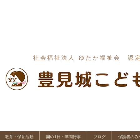
社会福祉法人 ゆたか福祉会 認
教育・保育活動
園の1日・年間行事
ブログ
保護者のみ