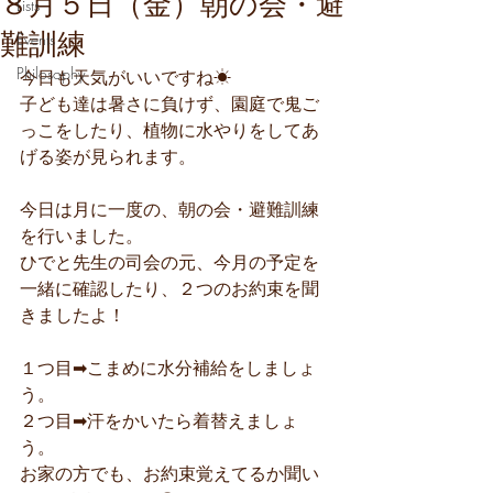
８月５日（金）朝の会・避
Lists
難訓練
Events
Philosophy
今日も天気がいいですね☀
子ども達は暑さに負けず、園庭で鬼ご
っこをしたり、植物に水やりをしてあ
げる姿が見られます。
今日は月に一度の、朝の会・避難訓練
を行いました。
ひでと先生の司会の元、今月の予定を
一緒に確認したり、２つのお約束を聞
きましたよ！
１つ目➡こまめに水分補給をしましょ
う。
２つ目➡汗をかいたら着替えましょ
う。
お家の方でも、お約束覚えてるか聞い