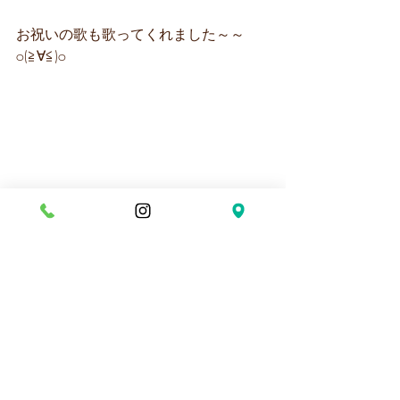
お祝いの歌も歌ってくれました～～
o(≧∀≦)o
出し物TIMEでは、３歳児さんは団結体
操【うーっ☆わっ！！】を踊ってくれ
て👨‍❤️‍👨