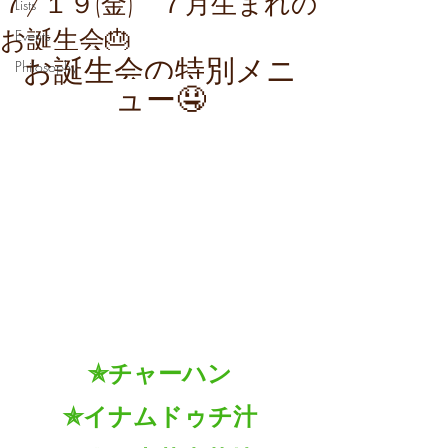
７/１９(金) ７月生まれの
Lists
お誕生会🎂
Events
お誕生会の特別メニ
Philosophy
ュー🤤
✯チャーハン
✯イナムドゥチ汁