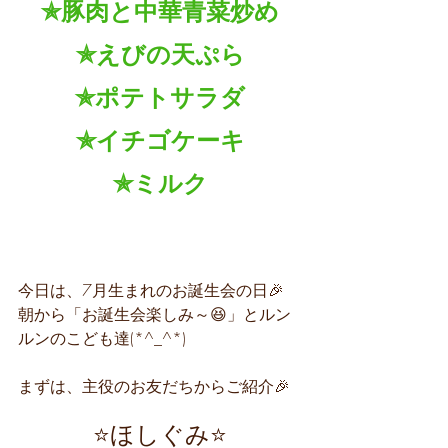
✯豚肉と中華青菜炒め
✯えびの天ぷら
✯ポテトサラダ
✯イチゴケーキ
✯ミルク
今日は、7月生まれのお誕生会の日
🎉
朝から「お誕生会楽しみ～😆」とルン
ルンのこども達(*^_^*)
まずは、主役のお友だちからご紹介🎉
⭐ほしぐみ⭐