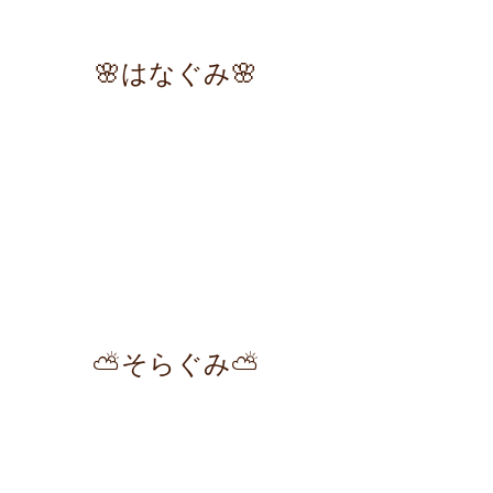
🌸はなぐみ🌸
⛅そらぐみ⛅