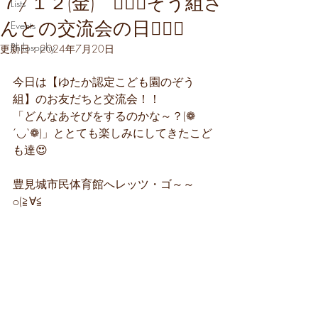
７/１２(金) 👨‍❤️‍👨ぞう組さ
Lists
んとの交流会の日👨‍❤️‍👨
Events
Philosophy
更新日：
2024年7月20日
今日は【ゆたか認定こども園のぞう
組】のお友だちと交流会！！
「どんなあそびをするのかな～？(❁
´◡`❁)」ととても楽しみにしてきたこど
も達😍
豊見城市民体育館へレッツ・ゴ～～
o(≧∀≦