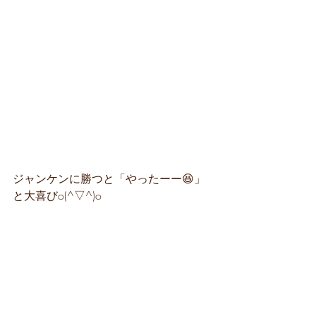
ジャンケンに勝つと「やったーー😆」
と大喜びo(^▽^)o