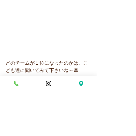
どのチームが１位になったのかは、こ
ども達に聞いてみて下さいね～😆
沢山あそんだ後は「リレー勝って嬉し
かったです😊」や
「じゃんけん列車楽しかったです」と
感想を発表してくれました～～✨