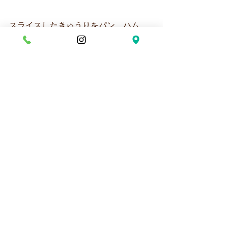
スライスしたきゅうりをパン、ハム、
レタス、チーズの上に乗せて後はパン
を乗せると～
サンドイッチの完成❕❕
みんなで実食🤤🤤