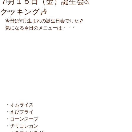
７月１５日（金）誕生会&
Lists
クッキング🎶
Events
Philosophy
今日は7月生まれの誕生日会でした🎵
気になる今日のメニューは・・・
・オムライス
・えびフライ
・コーンスープ
・チリコンカン