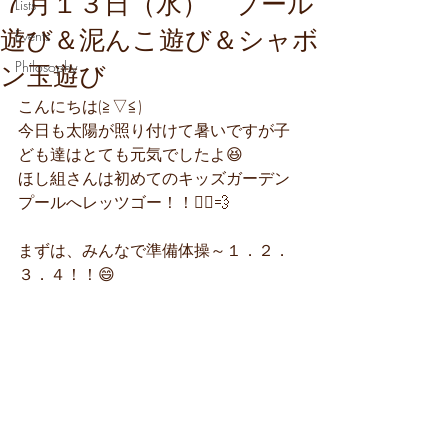
７月１３日（水） プール
Lists
遊び＆泥んこ遊び＆シャボ
Events
Philosophy
ン玉遊び
こんにちは(≧▽≦)
今日も太陽が照り付けて暑いですが子
ども達はとても元気でしたよ😆
ほし組さんは初めてのキッズガーデン
プールへレッツゴー！！🏃‍♂️💨
まずは、みんなで準備体操～１．２．
３．４！！😄