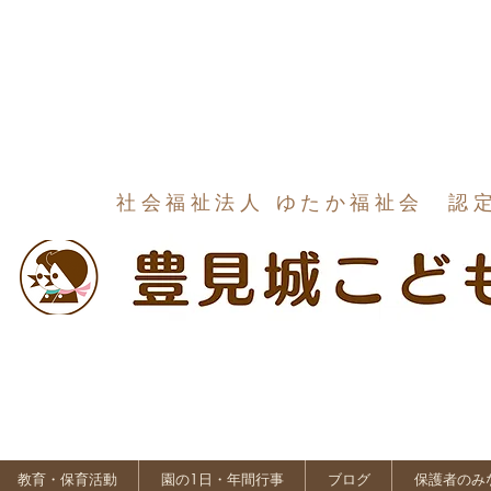
社会福祉法人 ゆたか福祉会 認
教育・保育活動
園の1日・年間行事
ブログ
保護者のみ