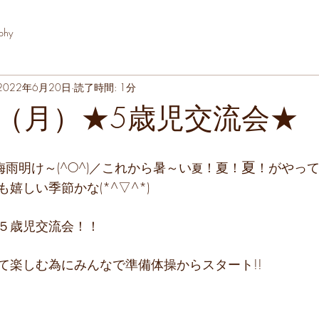
phy
2022年6月20日
読了時間: 1分
（月）★5歳児交流会★
夏
!梅雨明け～(^O^)／これから暑～い
！
夏
！
！がやって
夏
嬉しい季節かな(*^▽^*)
５歳児交流会！！
て楽しむ為にみんなで準備体操からスタート!!