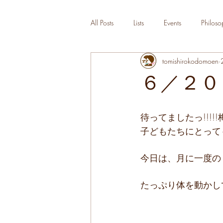
All Posts
Lists
Events
Philoso
tomishirokodomoen
６／２０
待ってましたっ!!!!
子どもたちにとっても
今日は、月に一度の
たっぷり体を動かし