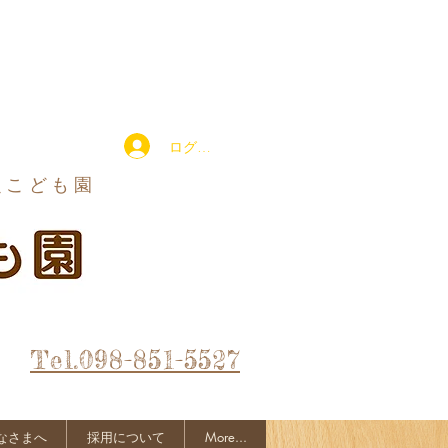
ログイン
定こども園
Tel.098-851-5527
なさまへ
採用について
More...