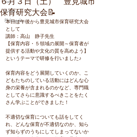
６月３日（土） 豊見城市
Lists
保育研究大会📝
Events
Philosophy
本日は午後から豊見城市保育研究大会
として
講師：高山　静子先生
【保育内容・５領域の展開～保育者が
提供する活動や文化の質を高めよう】
というテーマで研修を行いました♪
保育内容をどう展開していくのか、こ
どもたちのしている活動にはどんな心
身の栄養が含まれるのかなど、専門職
としてさらに意識するべきことをたく
さん学ぶことができました！
不適切な保育についても話をしてく
れ、どんな保育が不適切なのか、知ら
ず知らずのうちにしてしまってないか