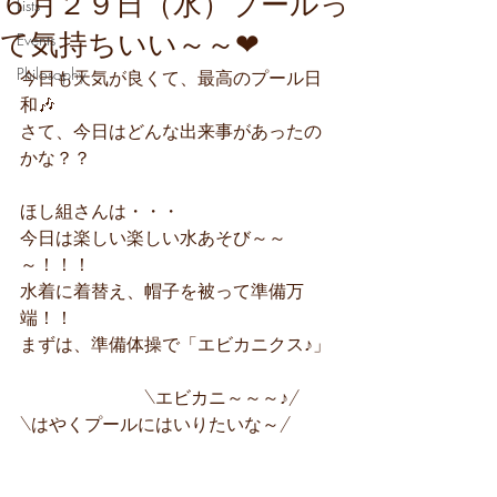
６月２９日（水）プールっ
Lists
て気持ちいい～～❤
Events
Philosophy
今日も天気が良くて、最高のプール日
和🎶
さて、今日はどんな出来事があったの
かな？？
ほし組さんは・・・
今日は楽しい楽しい水あそび～～
～！！！
水着に着替え、帽子を被って準備万
端！！
まずは、準備体操で「エビカニクス♪」
　　　　　　　\エビカニ～～～♪/　　
\はやくプールにはいりたいな～/