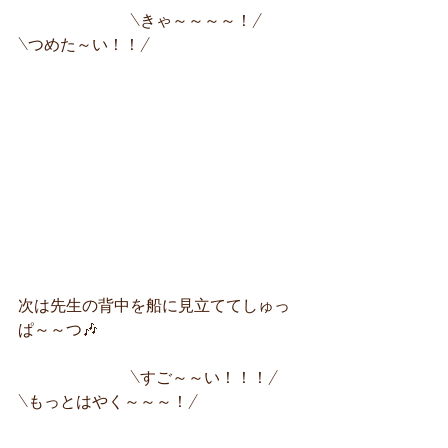
　　　　　　　\きゃ～～～～！/　
\つめた～い！！/
次は先生の背中を船に見立ててしゅっ
ぱ～～つ🎶
　　　　　　　\すご～～い！！！/　
\もっとはやく～～～！/