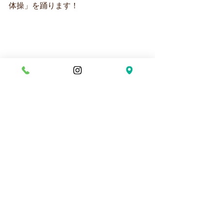
体操」を踊ります！
プールを目の前にテンションマックス
の子ども達✨
プールに入ると、すべり台で遊ぶ子や
子ども達同士で水の掛け合いっこ💦💖
途中で作戦会議を行い「次狙うのは先
生だ！！」と先生と水の掛け合いっこ
をして楽しむ様子も見られましたよ～