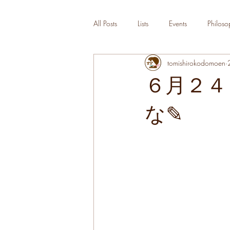
All Posts
Lists
Events
Philoso
tomishirokodomoen
６月２４
な✎