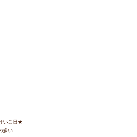
けいこ日★
の多い