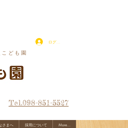
ログイン
定こども園
Tel.098-851-5527
なさまへ
採用について
More...