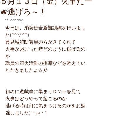
５月１３日（金）火事だー
Lists
🔥逃げろ～！
Events
Philosophy
今日は、消防総合避難訓練を行いまし
た(*^▽^*)
豊見城消防署員の方がきてくれて
火事が起こった時どのように逃げるの
か
職員の消火活動の指導などを教えてい
ただきましたよ☆彡
初めに遊戯室に集まりＤＶＤを見て、
火事はどうやって起こるのか
逃げる時は何に気をつけるのかをお勉
強しました(`・ω・´)