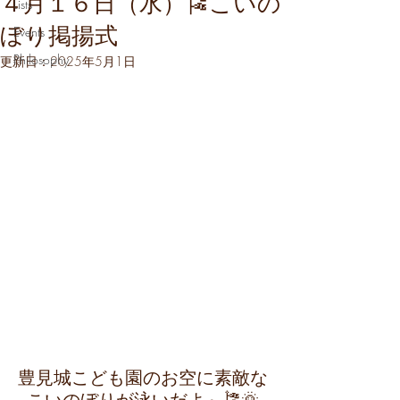
４月１６日（水）🎏こいの
Lists
ぼり掲揚式
Events
Philosophy
更新日：
2025年5月1日
豊見城こども園のお空に素敵な
こいのぼりが泳いだよ～🎏🌞