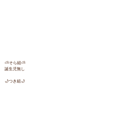
⛅そら組⛅
誕生児無し
🌙つき組🌙