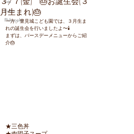
３/７(金) 🎂お誕生会(３
Lists
月生まれ)🎂
Events
Philosophy
一方、豊見城こども園では、３月生ま
れの誕生会を行いましたよ〜🕯
まずは、バースデーメニューからご紹
介🎂
★三色丼
★肉団子スープ