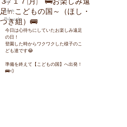
３/１７(月) 🚌お楽しみ遠
Lists
足In.こどもの国～（ほし・
Events
Philosophy
つき組）🚌
今日は心待ちにしていたお楽しみ遠足
の日！
登園した時からワクワクした様子のこ
ども達です😂
準備を終えて【こどもの国】へ出発！
🚌💨