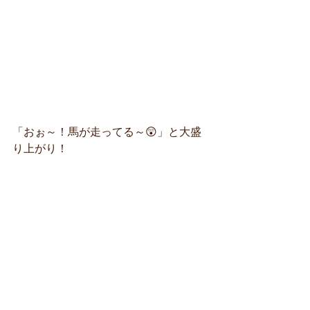
「おぉ～！馬が走ってる～😲」と大盛
り上がり！