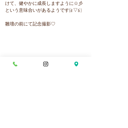
けて、健やかに成長しますように☆彡
という意味合いがあるようです(≧▽≦)
雛壇の前にて記念撮影♡
かわいい女の子に、かっこいい男の
子！！
これからも元気いっぱい大きくなって
ね♡