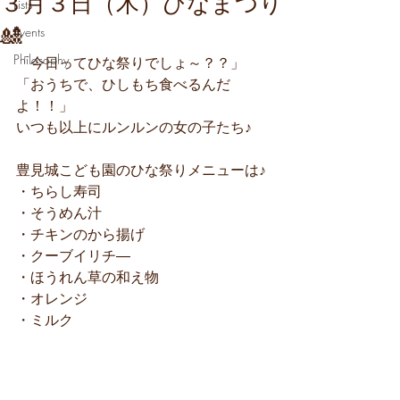
３月３日（木）ひなまつり
Lists
🎎
Events
Philosophy
「今日ってひな祭りでしょ～？？」
「おうちで、ひしもち食べるんだ
よ！！」
いつも以上にルンルンの女の子たち♪
豊見城こども園のひな祭りメニューは♪
・ちらし寿司
・そうめん汁
・チキンのから揚げ
・クーブイリチ―
・ほうれん草の和え物
・オレンジ
・ミルク