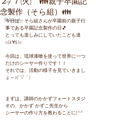
２/７(火) 👪親子卒園記
Lists
念製作（そら組）👪
Events
Philosophy
今日は、そら組さんが卒園前の親子行
事である卒園記念製作の日🎵
とっても楽しみにしていたこども達
o(≧∀≦)o
今回は、琉球漆喰を使って世界に一つ
だけのシーサー作りです！！
それでは、活動の様子を見ていきまし
ょ～♪(´▽｀)
まずは、講師のかかずフォートスタジ
オの、かかず かずこ先生から
シーサーの作り方を教わることに(^^ゞ