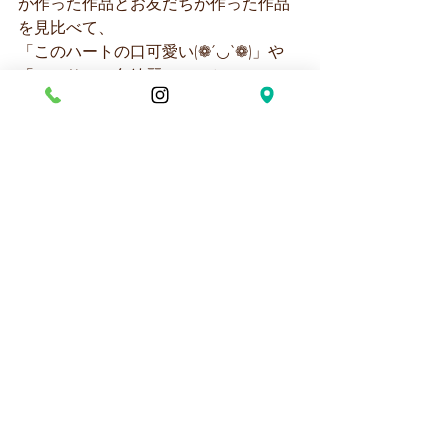
が作った作品とお友だちが作った作品
を見比べて、
「このハートの口可愛い(❁´◡`❁)」や
「シーサーの色綺麗！！」と
互いに褒め合う姿や、
「たのしかった
～！」との声もありましたよ
(≧∀≦)
保護者の皆様、今日はお忙しい中ご参
加ありがとうございました！
個性豊かで、素敵な作品がこんなに沢
山できました～✨