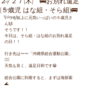
２/２７(木) 🚌お別れ遠足
Lists
(５歳児 はな組・そら組)🚌
Events
Philosophy
いつも以上に元気いっぱいの５歳児さ
ん🙌
そうです！！
今日は、そら組・はな組のお別れ遠足
の日！！
行き先は〜〜「沖縄県総合運動公園」
🏃‍♀️
天気も良く、遠足日和です😁
総合公園に到着すると、まずは海探索
🌊