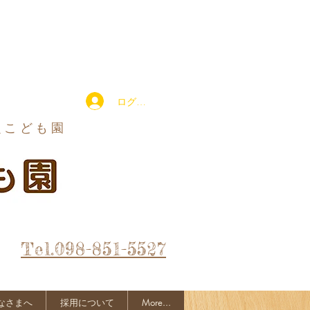
ログイン
定こども園
Tel.098-851-5527
なさまへ
採用について
More...