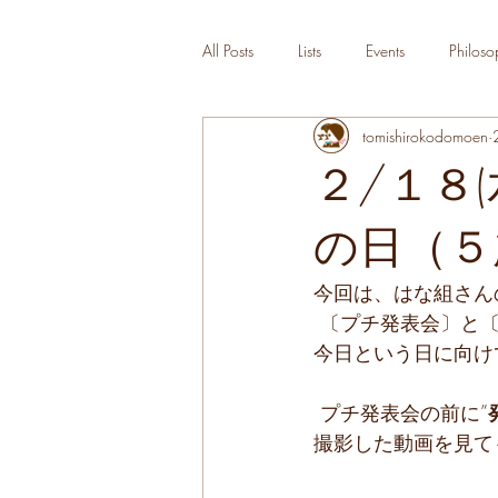
All Posts
Lists
Events
Philoso
tomishirokodomoen
２/１８(
の日（５歳
今回は、はな組さん
 〔プチ発表会〕と
今日という日に向け
 プチ発表会の前に
”
撮影した動画を見て