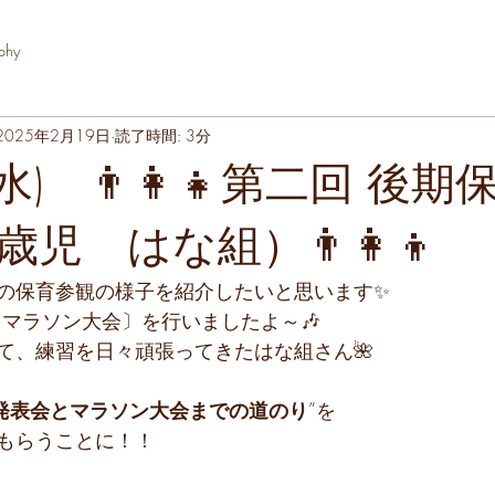
phy
2025年2月19日
読了時間: 3分
水) 👨‍👩‍👧第二回 後
児 はな組）👨‍👩‍👦
の保育参観の様子を紹介したいと思います✨
〔マラソン大会〕を行いましたよ～🎶
て、練習を日々頑張ってきたはな組さん🌺
発表会とマラソン大会までの道のり
”を
もらうことに！！