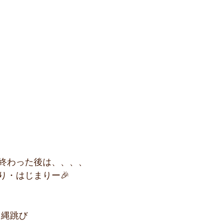
終わった後は、、、、
り・はじまりー🎉
　縄跳び