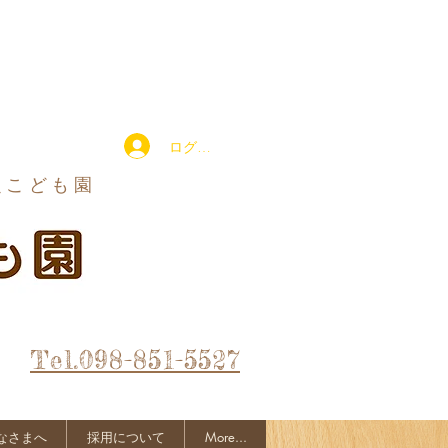
ログイン
定こども園
Tel.098-851-5527
なさまへ
採用について
More...