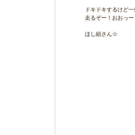
ドキドキするけど一
走るぞー！おおっー
ほし組さん☆