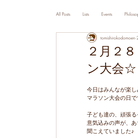
All Posts
Lists
Events
Philoso
tomishirokodomoen
２月２８
ン大会☆
今日はみんなが楽し
マラソン大会の日です
子ども達の、頑張る
意気込みの声が、あ
聞こえていました♪