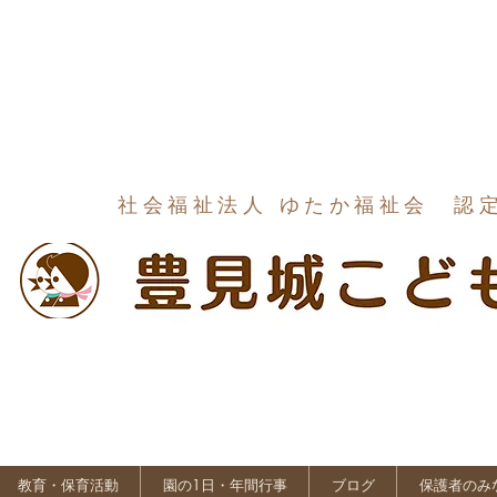
社会福祉法人 ゆたか福祉会 認
教育・保育活動
園の1日・年間行事
ブログ
保護者のみ